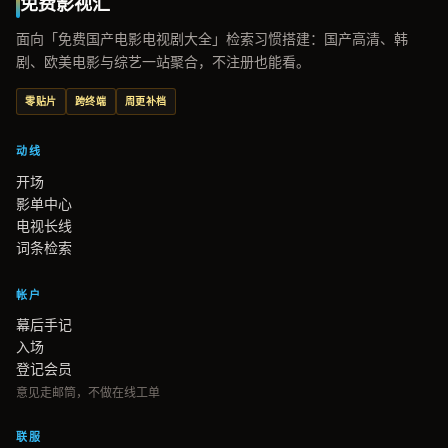
免费影视汇
面向「免费国产电影电视剧大全」检索习惯搭建：国产高清、韩
剧、欧美电影与综艺一站聚合，不注册也能看。
零贴片
跨终端
周更补档
动线
开场
影单中心
电视长线
词条检索
帐户
幕后手记
入场
登记会员
意见走邮筒，不做在线工单
联服