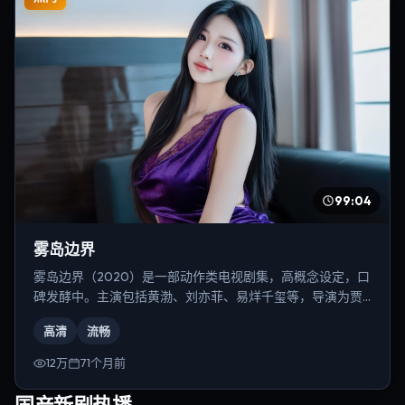
99:04
雾岛边界
雾岛边界（2020）是一部动作类电视剧集，高概念设定，口
碑发酵中。主演包括黄渤、刘亦菲、易烊千玺等，导演为贾
樟柯。
高清
流畅
12万
71个月前