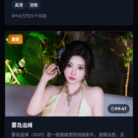
高清
流畅
9.8万
20个月前
最新
99:47
雾岛追缉
雾岛追缉（2021）是一部悬疑类院线级影片，温情治愈，反