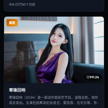
8.1万
85个月前
最新
99:24
寒锋回响
寒锋回响（2024）是一部动作类综艺节目，温情治愈，视听
语言突出。主演包括弗洛伦丝·皮尤、雷佳音、古天乐等，导
演为李安。