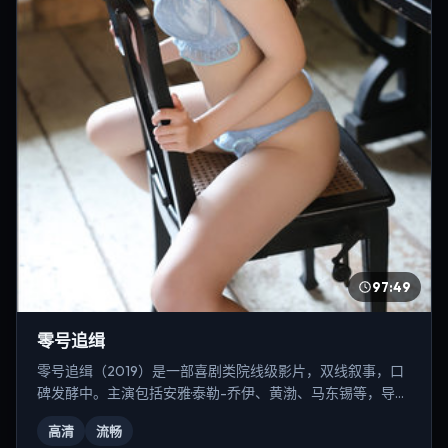
97:49
零号追缉
零号追缉（2019）是一部喜剧类院线级影片，双线叙事，口
碑发酵中。主演包括安雅·泰勒-乔伊、黄渤、马东锡等，导演
为郭帆。
高清
流畅