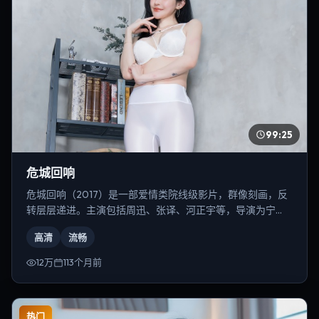
99:25
危城回响
危城回响（2017）是一部爱情类院线级影片，群像刻画，反
转层层递进。主演包括周迅、张译、河正宇等，导演为宁
浩。
高清
流畅
12万
113个月前
热门