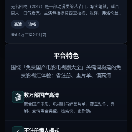
无名回响（2017）是一部动漫类综艺节目，写实笔触，适合
周末一口气看完。主演包括提莫西·查拉梅、张译、弗洛伦丝·
皮尤等，导演为林超贤。
高清
流畅
6.4万
109个月前
平台特色
围绕「免费国产电影电视剧大全」关键词构建的免
费影视汇体验：省注册、重片单、偏高清
🎬
数万部国产高清
聚合国产电影、电视剧与综艺片单，覆盖动作、喜
剧、爱情等全类型，检索快、更新勤。
不注册懒人模式