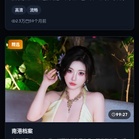
奉俊昊。
高清
流畅
2.3万
59个月前
精选
99:27
南港档案