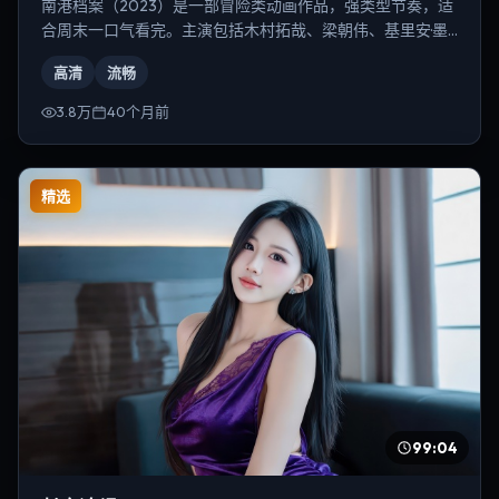
南港档案（2023）是一部冒险类动画作品，强类型节奏，适
合周末一口气看完。主演包括木村拓哉、梁朝伟、基里安·墨
菲等，导演为宁浩。
高清
流畅
3.8万
40个月前
精选
99:04