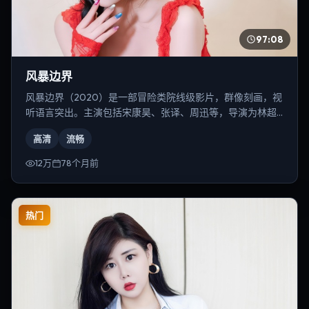
97:08
风暴边界
风暴边界（2020）是一部冒险类院线级影片，群像刻画，视
听语言突出。主演包括宋康昊、张译、周迅等，导演为林超
贤。
高清
流畅
12万
78个月前
热门