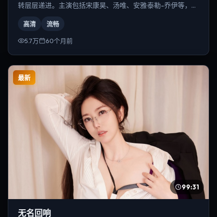
转层层递进。主演包括宋康昊、汤唯、安雅·泰勒-乔伊等，导
演为朴赞郁。
高清
流畅
5.7万
60个月前
最新
99:31
无名回响