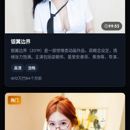
99:53
银翼边界
银翼边界（2019）是一部惊悚类动画作品，高概念设定，情
绪张力饱满。主演包括梁朝伟、基里安·墨菲、黄渤等，导演
为陈凯歌。
高清
流畅
12万
84个月前
热门