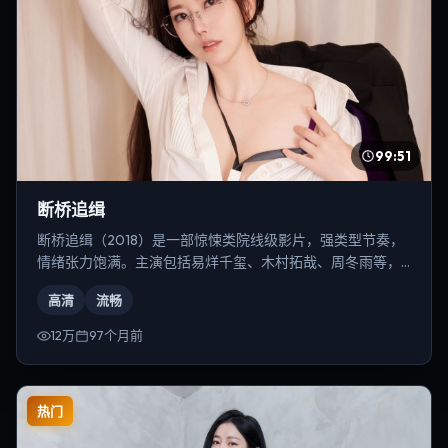
99:51
断桥追缉
断桥追缉（2018）是一部惊悚类院线级影片，强类型节奏，
情绪张力饱满。主演包括易烊千玺、木村拓哉、周冬雨等，
导演为史蒂文·斯皮尔伯格。
高清
流畅
12万
97个月前
热门