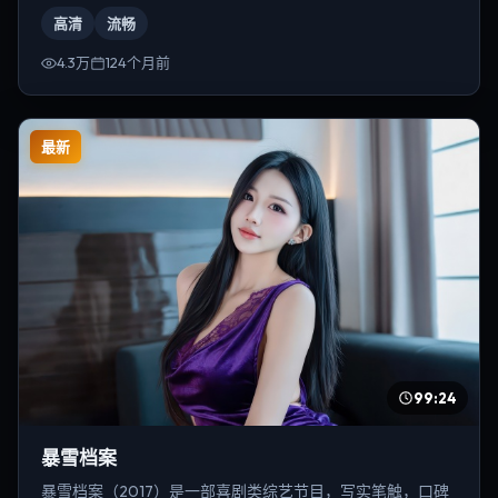
等，导演为是枝裕和。
高清
流畅
4.3万
124个月前
最新
99:24
暴雪档案
暴雪档案（2017）是一部喜剧类综艺节目，写实笔触，口碑