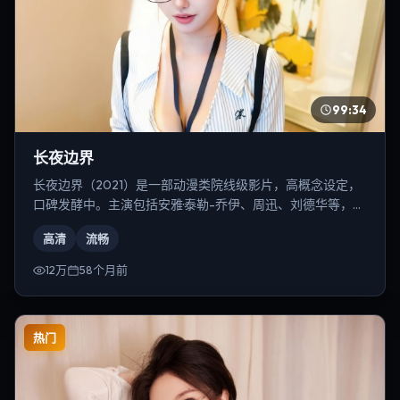
99:34
长夜边界
长夜边界（2021）是一部动漫类院线级影片，高概念设定，
口碑发酵中。主演包括安雅·泰勒-乔伊、周迅、刘德华等，导
演为朴赞郁。
高清
流畅
12万
58个月前
热门