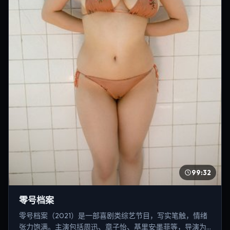
99:32
零号档案
零号档案（2021）是一部喜剧类综艺节目，写实笔触，情绪
张力饱满。主演包括周迅、章子怡、基里安·墨菲等，导演为