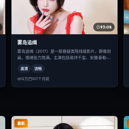
93:08
雾岛追缉
雾岛追缉（2017）是一部悬疑类院线级影片，群像刻
画，情绪张力饱满。主演包括易烊千玺、安雅·泰勒-
乔伊、梁朝伟等，导演为陈凯歌。
高清
流畅
12万
107个月前
最新