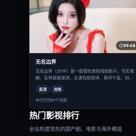
99:48
无名边界
无名边界（2019）是一部冒险类院线级影片，写实笔
触，反转层层递进。主演包括张译、易烊千玺、刘德
华等，导演为韦斯·安德森。
高清
流畅
11万
89个月前
热门影视排行
全站热度领先的国产剧、电影与海外精选