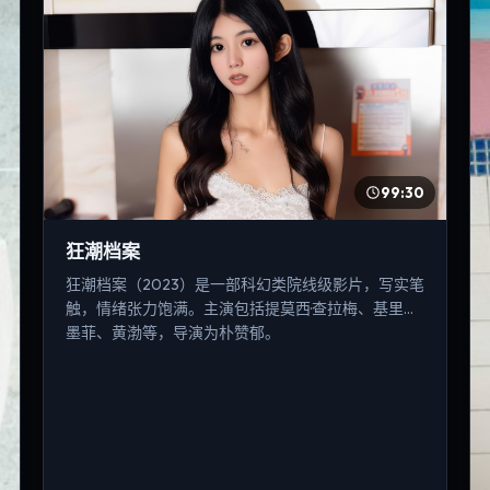
99:30
狂潮档案
狂潮档案（2023）是一部科幻类院线级影片，写实笔
触，情绪张力饱满。主演包括提莫西·查拉梅、基里安·
墨菲、黄渤等，导演为朴赞郁。