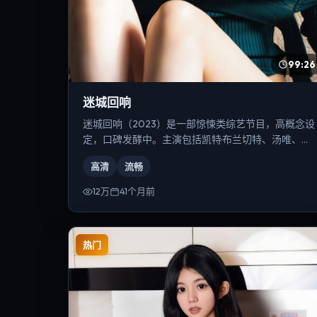
99:26
迷城回响
迷城回响（2023）是一部惊悚类综艺节目，高概念设
定，口碑发酵中。主演包括凯特·布兰切特、汤唯、木
村拓哉等，导演为乌尔善。
高清
流畅
12万
41个月前
热门