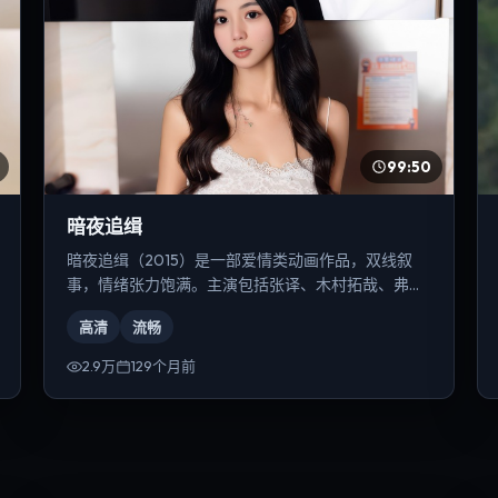
99:50
暗夜追缉
暗夜追缉（2015）是一部爱情类动画作品，双线叙
事，情绪张力饱满。主演包括张译、木村拓哉、弗洛
伦丝·皮尤等，导演为朴赞郁。
高清
流畅
2.9万
129个月前