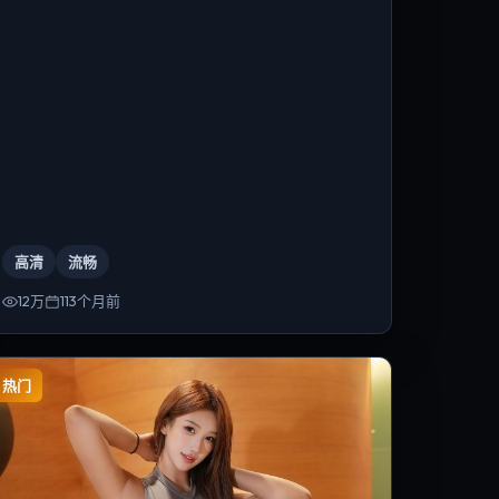
高清
流畅
12万
113个月前
热门