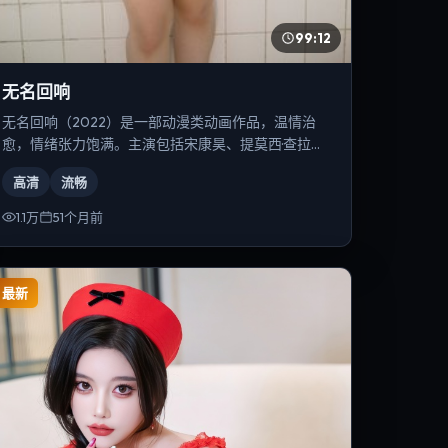
99:12
无名回响
无名回响（2022）是一部动漫类动画作品，温情治
愈，情绪张力饱满。主演包括宋康昊、提莫西·查拉
梅、周迅等，导演为贾樟柯。
高清
流畅
1.1万
51个月前
最新