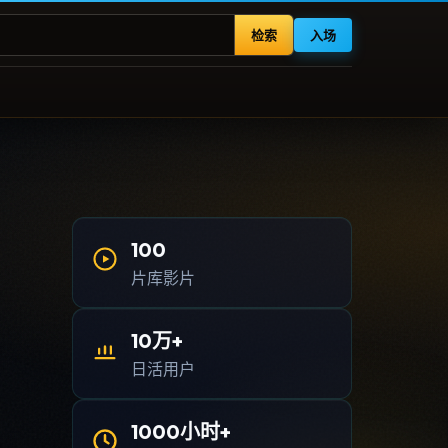
检索
入场
100
片库影片
10万+
日活用户
1000小时+