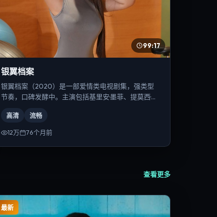
99:17
银翼档案
银翼档案（2020）是一部爱情类电视剧集，强类型
节奏，口碑发酵中。主演包括基里安·墨菲、提莫西·查
拉梅、黄渤等，导演为宁浩。
高清
流畅
12万
76个月前
查看更多
最新