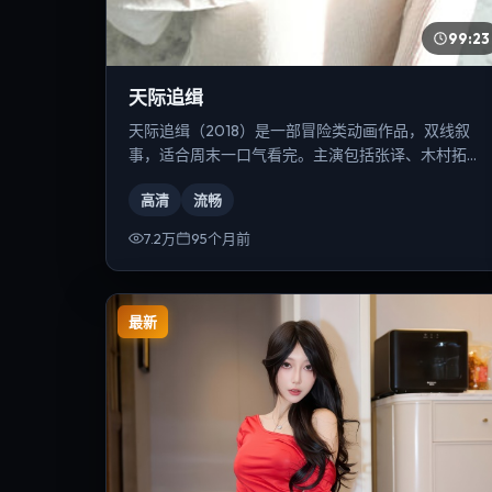
99:23
天际追缉
天际追缉（2018）是一部冒险类动画作品，双线叙
事，适合周末一口气看完。主演包括张译、木村拓
哉、汤唯等，导演为雷德利·斯科特。
高清
流畅
7.2万
95个月前
最新