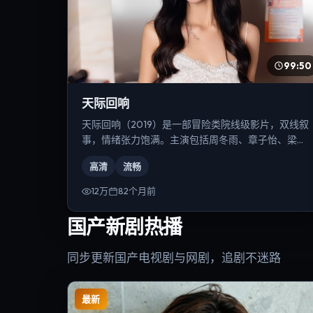
99:50
天际回响
天际回响（2019）是一部冒险类院线级影片，双线叙
事，情绪张力饱满。主演包括周冬雨、章子怡、梁朝
伟等，导演为郭帆。
高清
流畅
12万
82个月前
国产新剧热播
同步更新国产电视剧与网剧，追剧不迷路
最新