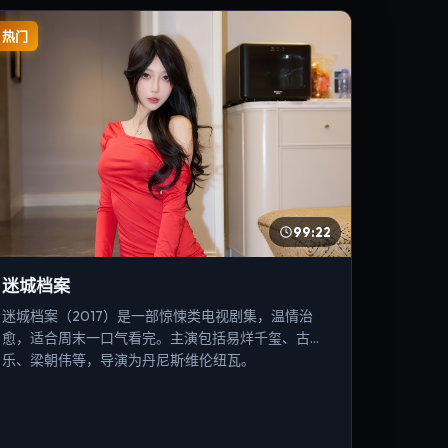
热门
99:22
迷城档案
迷城档案（2017）是一部惊悚类电视剧集，温情治
愈，适合周末一口气看完。主演包括易烊千玺、古天
乐、梁朝伟等，导演为丹尼斯·维伦纽瓦。