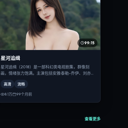
99:15
星河追缉
星河追缉（2018）是一部科幻类电视剧集，群像刻
画，情绪张力饱满。主演包括安雅·泰勒-乔伊、刘亦
菲、提莫西·查拉梅等，导演为乌尔善。
高清
流畅
8.1万
99个月前
查看更多